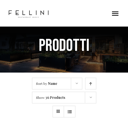
Skip
to
Tog
content
Nav
Home
Prodotti
Contatti
Sort by
Name
Show
36 Products