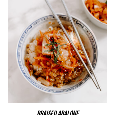
AGGIUNGI AL CARRELLO
/
DETAILS
Braised Abalone