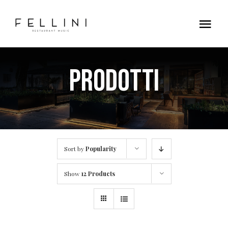
Skip
to
Tog
content
Nav
Home
Prodotti
Contatti
Sort by
Popularity
Show
12 Products