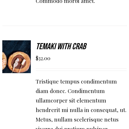
Commodo morbi amet.
AGGIUNGI
Temaki With Crab
AL
$
32.00
CARRELLO
/
DETAILS
Tristique tempus condimentum
diam donec. Condimentum
ullamcorper sit elementum
hendrerit mi nulla in consequat, ut.
Metus, nullam scelerisque netus
viverra dui pretium pulvinar.