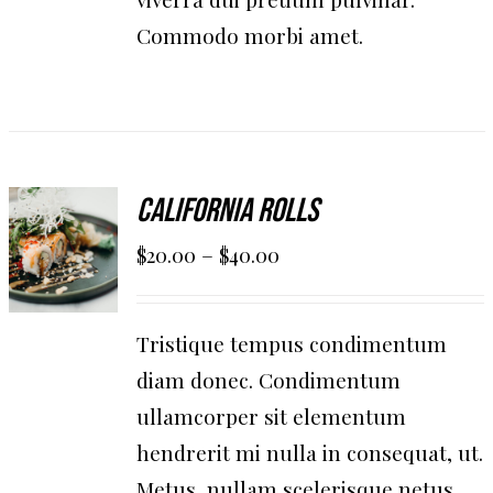
Commodo morbi amet.
California Rolls
SCEGLI
–
$
20.00
$
40.00
/
DETAILS
Tristique tempus condimentum
diam donec. Condimentum
ullamcorper sit elementum
hendrerit mi nulla in consequat, ut.
Metus, nullam scelerisque netus