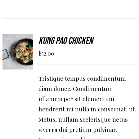
AGGIUNGI
Kung Pao Chicken
AL
$
32.00
CARRELLO
/
DETAILS
Tristique tempus condimentum
diam donec. Condimentum
ullamcorper sit elementum
hendrerit mi nulla in consequat, ut.
Metus, nullam scelerisque netus
viverra dui pretium pulvinar.