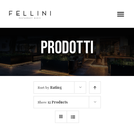
Skip
to
Tog
content
Nav
Home
Prodotti
Contatti
Sort by
Rating
Show
12 Products