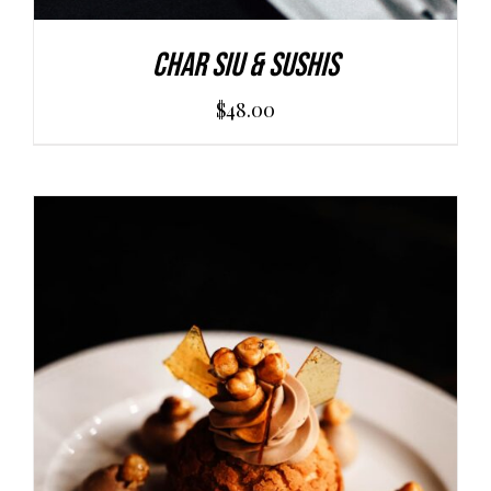
Char Siu & Sushis
$
48.00
AGGIUNGI AL CARRELLO
/
DETAILS