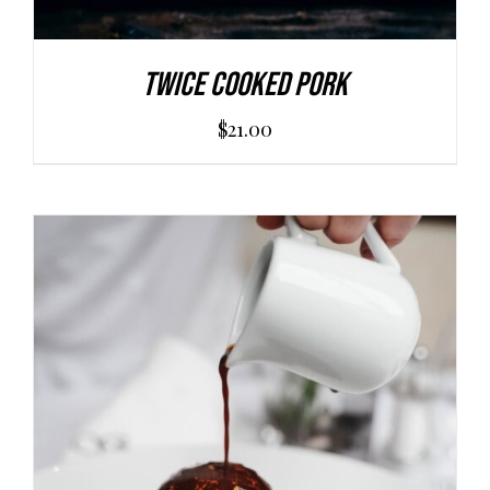
Twice Cooked Pork
$
21.00
AGGIUNGI AL CARRELLO
/
DETAILS