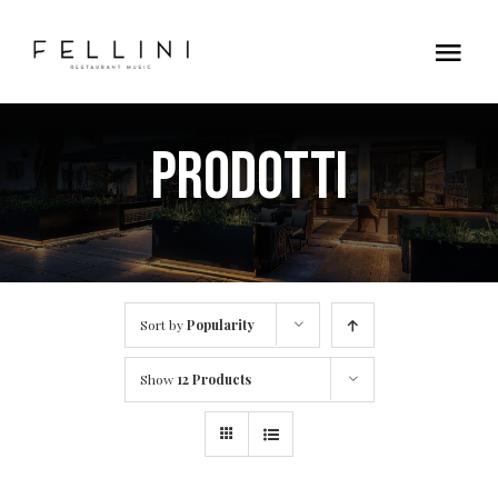
Skip
to
Tog
content
Nav
Home
Prodotti
Contatti
Sort by
Popularity
Show
12 Products