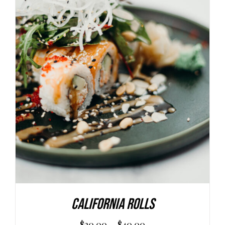
SCEGLI
/
DETAILS
California Rolls
–
$
20.00
$
40.00