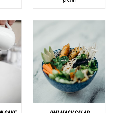
$
18.00
LO
/
AGGIUNGI AL CARRELLO
/
DETAILS