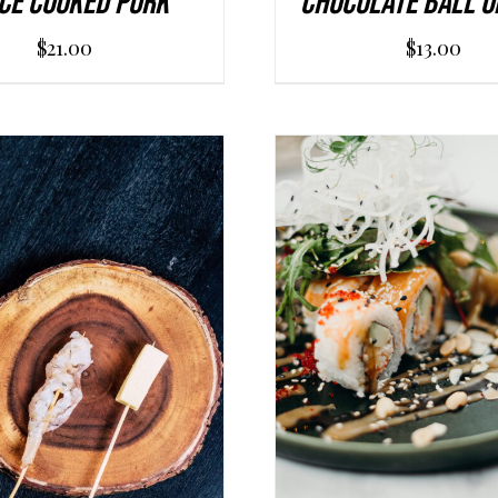
ce Cooked Pork
Chocolate Ball O
$
21.00
$
13.00
UNGI AL CARRELLO
/
SCEGLI
/
DETAI
DETAILS