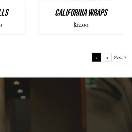
lls
California Wraps
0
$
22.00
1
2
Next