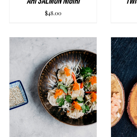
Ahi Salmon Nigiri
Twi
$
48.00
AGGIUNGI AL CARRELLO
/
AGGI
DETAILS