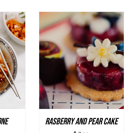
LO
/
AGGIUNGI AL CARRELLO
/
DETAILS
one
Rasberry And Pear Cake