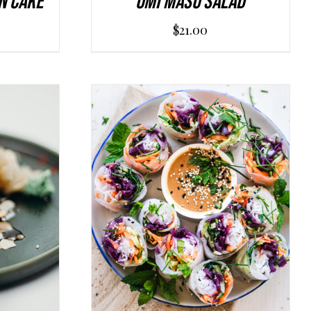
n Cake
Umi Masu Salad
$
21.00
AGGIUNGI AL CARRELLO
/
LS
DETAILS