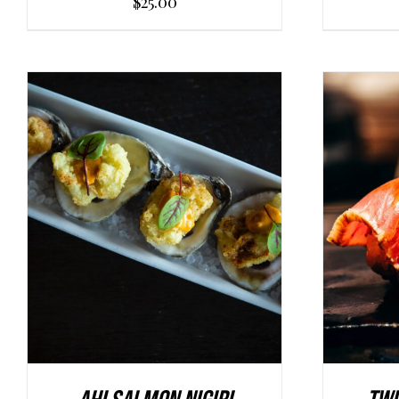
$
25.00
AGGIUNGI AL CARRELLO
/
AGGI
DETAILS