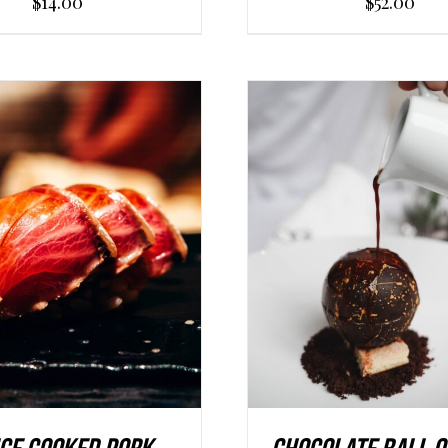
$
14.00
$
52.00
UNGI AL CARRELLO
/
AGGIUNGI AL CARREL
DETAILS
DETAILS