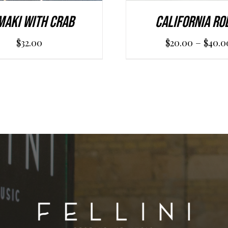
maki With Crab
California Ro
–
$
32.00
$
20.00
$
40.0