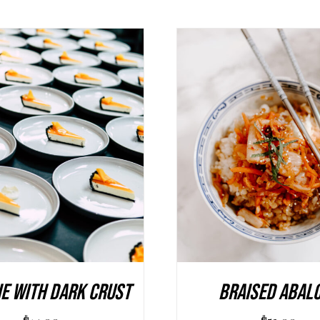
UNGI AL CARRELLO
/
AGGIUNGI AL CARREL
DETAILS
DETAILS
ie With Dark Crust
Braised Abal