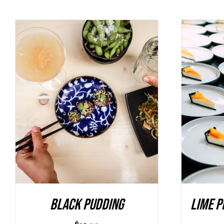
AGGIUNGI AL CARRELLO
/
AGGI
DETAILS
Black Pudding
Lime P